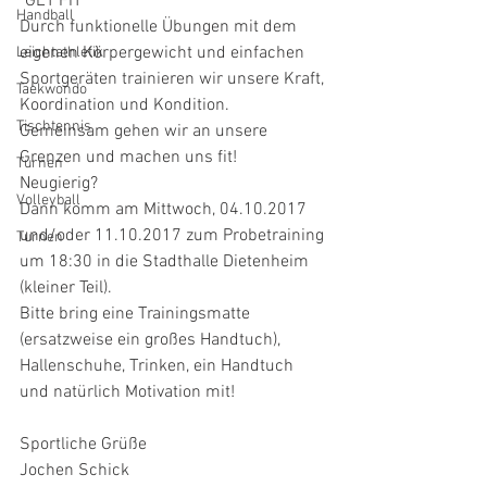
"GET FIT"
Handball
Durch funktionelle Übungen mit dem 
eigenen Körpergewicht und einfachen 
Leichtathletik
Sportgeräten trainieren wir unsere Kraft, 
Taekwondo
Koordination und Kondition.
Tischtennis
Gemeinsam gehen wir an unsere 
Grenzen und machen uns fit!
Turnen
Neugierig?
Volleyball
Dann komm am Mittwoch, 04.10.2017 
und/oder 11.10.2017 zum Probetraining 
Turnen
um 18:30 in die Stadthalle Dietenheim 
(kleiner Teil).
Bitte bring eine Trainingsmatte 
(ersatzweise ein großes Handtuch), 
Hallenschuhe, Trinken, ein Handtuch 
und natürlich Motivation mit!
Sportliche Grüße
Jochen Schick