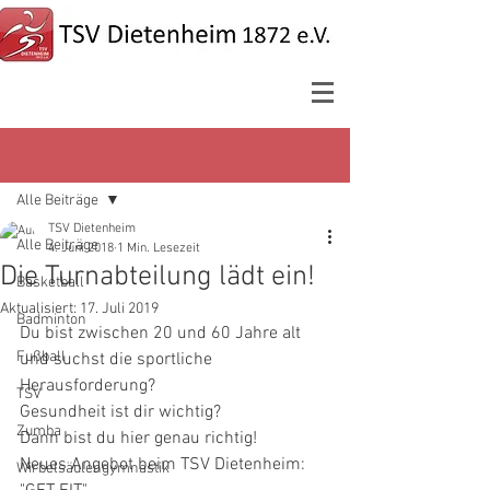
Beitrag
Alle Beiträge
TSV Dietenheim
Alle Beiträge
4. Juni 2018
1 Min. Lesezeit
Die Turnabteilung lädt ein!
Basketball
Aktualisiert:
17. Juli 2019
Badminton
Du bist zwischen 20 und 60 Jahre alt 
Fußball
und suchst die sportliche 
Herausforderung?
TSV
Gesundheit ist dir wichtig?
Zumba
Dann bist du hier genau richtig!
Neues Angebot beim TSV Dietenheim: 
Wirbelsäulengymnastik