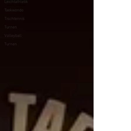
Leichtathletik
Taekwondo
Tischtennis
Turnen
Volleyball
Turnen