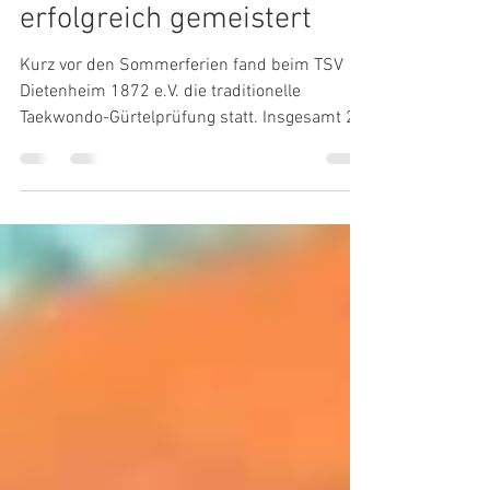
beim TSV Dietenheim
erfolgreich gemeistert
Kurz vor den Sommerferien fand beim TSV
Dietenheim 1872 e.V. die traditionelle
Taekwondo-Gürtelprüfung statt. Insgesamt 29
Teilnehmer stellten sich der Herausforderung
und zeigten ihr können trotz der hohen
Außentemperaturen. Die
Prüfungsbedingungen waren dadurch
besonders anspruchsvoll und verlangten den
Sportlern körperlich alles ab. Abgenommen
wurde die Prüfung von Jörg Gellings von der
Deutschen Allkampf Union, der die Leistungen
der Prüflinge bewertete. Nach intensiven S