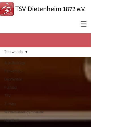
Blog
Taekwondo
Alle Beiträge
Basketball
Badminton
Fußball
TSV
Zumba
Wirbelsäulengymnastik
Handball