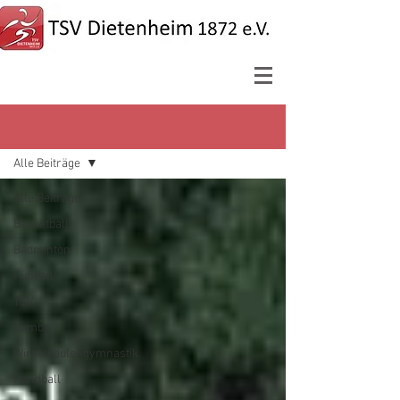
Blog
Alle Beiträge
Alle Beiträge
Basketball
Badminton
Fußball
TSV
Zumba
Wirbelsäulengymnastik
Handball