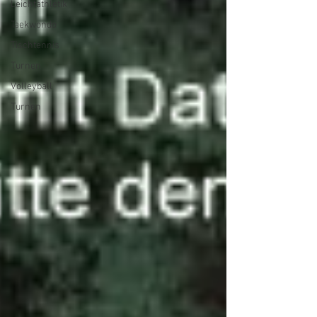
Leichtathletik
Taekwondo
Tischtennis
Turnen
Volleyball
Turnen