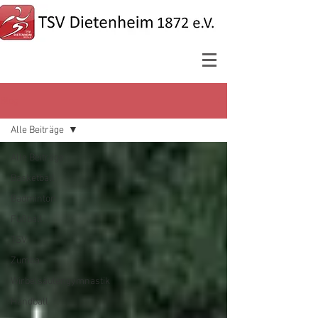
Blog
Alle Beiträge
Alle Beiträge
Basketball
Badminton
Fußball
TSV
Zumba
Wirbelsäulengymnastik
Handball