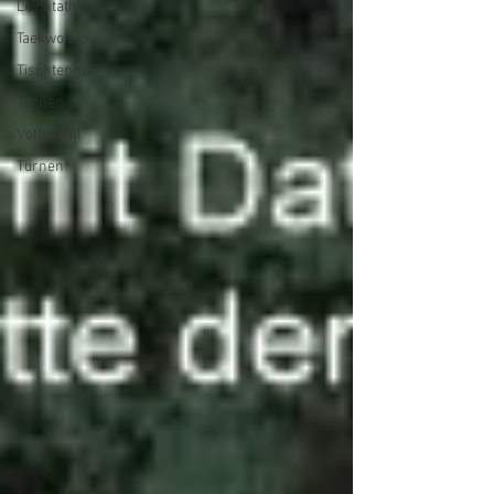
Leichtathletik
Taekwondo
Tischtennis
Turnen
Volleyball
Turnen