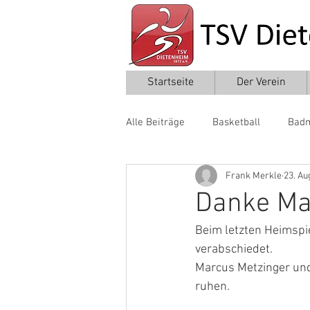
Startseite
Der Verein
Alle Beiträge
Basketball
Badm
Frank Merkle
23. Au
Leichtathletik
Taekwondo
Danke Max
Beim letzten Heimspie
verabschiedet. 
Marcus Metzinger und
ruhen. 