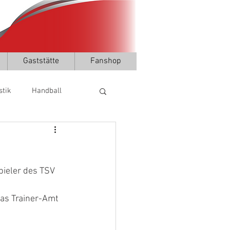
Gaststätte
Fanshop
stik
Handball
.
pieler des TSV 
as Trainer-Amt 