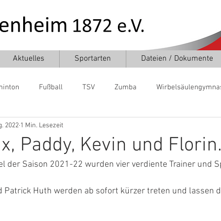
Aktuelles
Sportarten
Dateien / Dokumente
inton
Fußball
TSV
Zumba
Wirbelsäulengymna
g. 2022
1 Min. Lesezeit
Tischtennis
Turnen
Volleyball
Turnen
, Paddy, Kevin und Florin
l der Saison 2021-22 wurden vier verdiente Trainer und S
 Patrick Huth werden ab sofort kürzer treten und lassen d