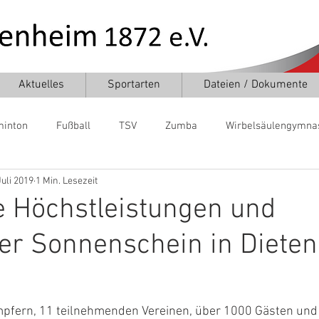
Aktuelles
Sportarten
Dateien / Dokumente
inton
Fußball
TSV
Zumba
Wirbelsäulengymna
Juli 2019
1 Min. Lesezeit
Tischtennis
Turnen
Volleyball
Turnen
e Höchstleistungen und
er Sonnenschein in Diete
pfern, 11 teilnehmenden Vereinen, über 1000 Gästen und 