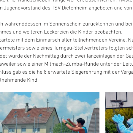
ken, Torwandschießen, Ringe werfen, Dosenwerfen, Twister
m Jugendvorstand des TSV Dietenheim angeboten und von 
ich währenddessen im Sonnenschein zurücklehnen und bei 
mes und weiteren Leckereien die Kinder beobachten. 
tartete mit dem Einmarsch aller teilnehmenden Vereine. N
rmeisters sowie eines Turngau-Stellvertreters folgten sch
ndet wurde der Nachmittag durch zwei Tanzeinlagen der Gas
lisweiler sowie einer Mitmach-Zumba-Runde unter der Leit
luss gab es die heiß erwartete Siegerehrung mit der Verg
ilnehmende Kind. 