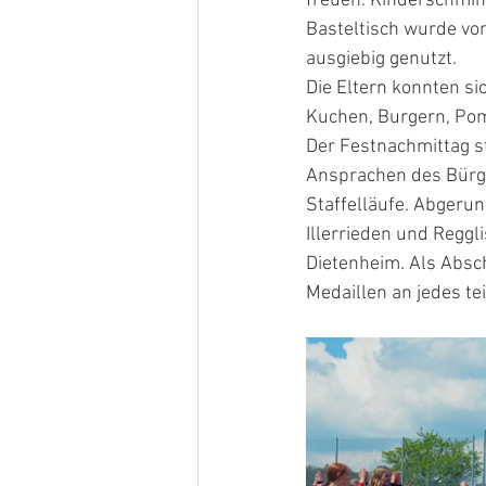
freuen. Kinderschmin
Basteltisch wurde vo
ausgiebig genutzt.
Die Eltern konnten s
Kuchen, Burgern, Pom
Der Festnachmittag s
Ansprachen des Bürge
Staffelläufe. Abgeru
Illerrieden und Regg
Dietenheim. Als Absch
Medaillen an jedes te