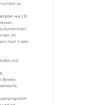
turnfest zu 
ämpfen wie z.B. 
messen.
s konzentriert 
rnen. Im 
ann noch 1 oder 
stoßen und 
b, 
er Beweis.
eitwürfe, 
Pausenprogramm 