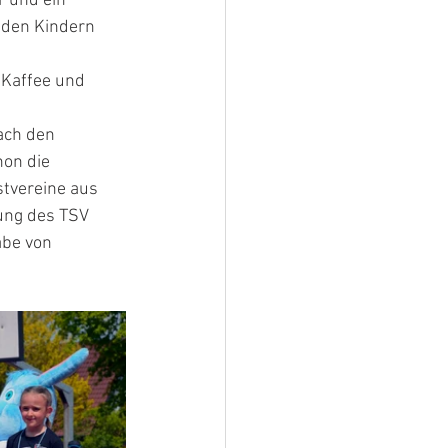
 und ein 
den Kindern 
Kaffee und 
ach den 
on die 
tvereine aus 
ung des TSV 
abe von 