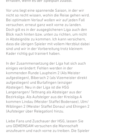
erhalten, wenn es der Spielplan zulässt.
Vor uns liegt eine spannende Saison, in der wir
nicht so recht wissen, wohin die Reise gehen wird.
Bei optimalem Verlauf wollen wir auf jeden Fall
versuchen, erneut ganz weit vorne zu landen.
Doch gilt es in der ausgeglichenen Liga auch den
Blick nach hinten bzw. unten zu richten, um nicht
in Absteignöte zu kommen. Ich kann versichern,
dass die übrigen Spieler mit vollem Herzblut dabei
sind und wir in der Vorbereitung trotz kleinem
Kader richtig gut trainiert haben.
In der Zusammensetzung der Liga hat sich auch
einiges verändert: Fehlen werden in der
kommenden Runde Laupheim 2 (Als Meister
aufgestiegen), Biberach 2 (als Vizemeister direkt
aufgestiegen) und Burlafingen (einziger
Absteiger). Neu in der Liga ist die HSG
Langenargen/ Tettnang als Absteiger aus der
Bezirksliga. Als Aufsteiger aus der Kreisliga A
kommen Lindau (Meister Staffel Bodensee), Ulm/
Wiblingen 2 (Meister Staffel Donau) und Ehingen 2
(Aufsteiger über Relegation) hinzu.
Liebe Fans und Zuschauer der HSG, lassen Sie
uns GEMEINSAM versuchen die Mannschaft
anzufeuern und nach vorne zu treiben. Die Spieler