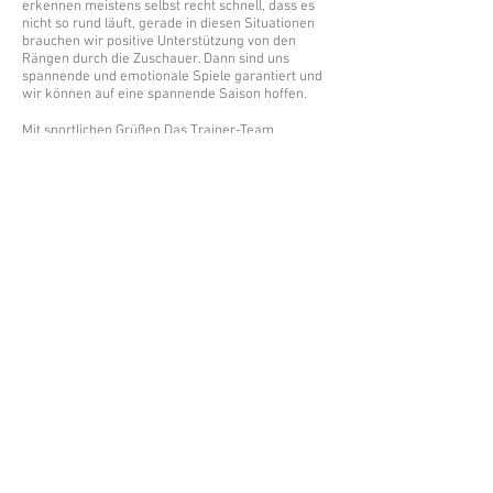
erkennen meistens selbst recht schnell, dass es
nicht so rund läuft, gerade in diesen Situationen
brauchen wir positive Unterstützung von den
Rängen durch die Zuschauer. Dann sind uns
spannende und emotionale Spiele garantiert und
wir können auf eine spannende Saison hoffen.
Mit sportlichen Grüßen Das Trainer-Team
Trainingszeiten
Dienstag 20:15 Uhr bis 21:45 Uhr
Sporthalle Dietenheim
Donnerstags: 20:15 bis 21:45 Uhr Sporthalle Illertissen-Au
Aktuelles