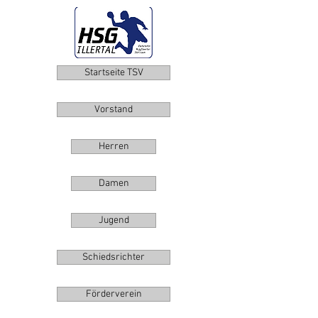
Startseite TSV
Vorstand
Herren
Damen
Jugend
Schiedsrichter
Förderverein